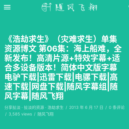
《浩劫求生》（灾难求生）单集
资源博文 第06集：海上船难，全
新发布！高清片源+特效字幕+适
合多设备版本！简体中文版字幕
电驴下载|迅雷下载|电骡下载|高
速下载|网盘下载|随风字幕组|随
风字幕|随风飞翔
分享扯淡
·
扯淡的资源
·
浩劫求生
/
2013 年 6 月 17 日
/
0
条评论
/
3,585 views
/
随风飞翔