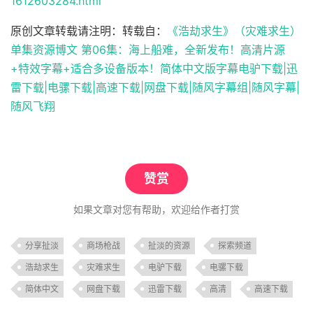
1612603284.html
原创文章转载请注明：转载自：
《浩劫求生》（灾难求生）
单集资源博文 第06集：海上船难，全新发布！高清片源
+特效字幕+适合多设备版本！简体中文版字幕电驴下载|迅
雷下载|电骡下载|高速下载|网盘下载|随风字幕组|随风字幕|
随风飞翔
赞赏
如果文章对您有帮助，欢迎给作者打赏
分享扯淡
商场枪战
扯淡的资源
探索频道
浩劫求生
灾难求生
电驴下载
电骡下载
简体中文
网盘下载
迅雷下载
高清
高速下载