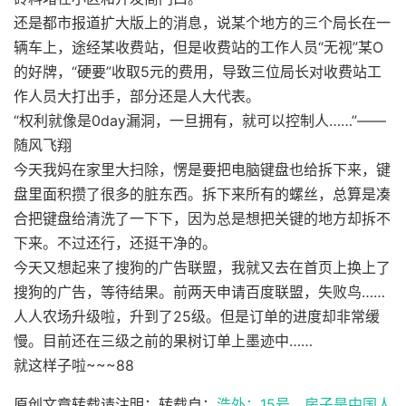
还是都市报道扩大版上的消息，说某个地方的三个局长在一
辆车上，途经某收费站，但是收费站的工作人员“无视”某O
的好牌，“硬要”收取5元的费用，导致三位局长对收费站工
作人员大打出手，部分还是人大代表。
“权利就像是0day漏洞，一旦拥有，就可以控制人……”——
随风飞翔
今天我妈在家里大扫除，愣是要把电脑键盘也给拆下来，键
盘里面积攒了很多的脏东西。拆下来所有的螺丝，总算是凑
合把键盘给清洗了一下下，因为总是想把关键的地方却拆不
下来。不过还行，还挺干净的。
今天又想起来了搜狗的广告联盟，我就又去在首页上换上了
搜狗的广告，等待结果。前两天申请百度联盟，失败鸟……
人人农场升级啦，升到了25级。但是订单的进度却非常缓
慢。目前还在三级之前的果树订单上墨迹中……
就这样子啦~~~88
原创文章转载请注明：转载自：
浩外：15号，房子是中国人