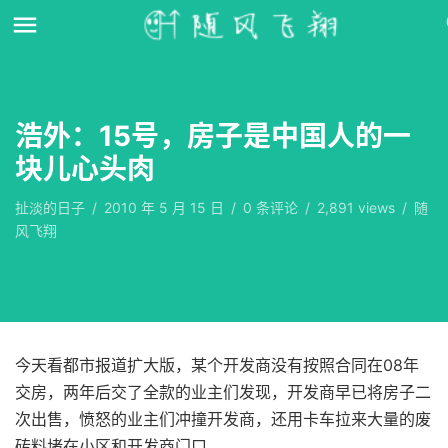
浩外：15号，房子是中国人的一
块儿心头肉
扯淡的日子
/
2010 年 5 月 15 日
/
0
条评论
/
2,891 views
/
随
风飞翔
今天看都市报道扩大版，某个开发商没有按照合同在08年
交房，两年后交了全款的业主们发现，开发商早已将房子二
次出售，愤怒的业主们冲撞开发商，还用卡车拉来大量的废
砖料堵在小区和开发商门口。