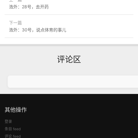
浩外：28号，去开药
下一篇
浩外：30号，说点体育的事儿
评论区
其他操作
登录
条目 feed
评论 feed