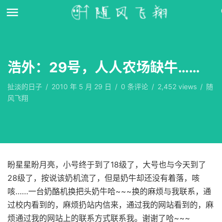
浩外：29号，人人农场缺牛……
扯淡的日子
/
2010 年 5 月 29 日
/
0
条评论
/
2,452 views
/
随
风飞翔
盼星星盼月亮，小号终于到了18级了，大号也与今天到了
28级了，按说该奶机流了，但是奶牛却还没有着落，咳
咳……一台奶酪机换把头奶牛哈~~~换的麻烦与我联系，通
过校内看到的，麻烦扔站内信来，通过我的网站看到的，麻
烦通过我的网站上的联系方式联系我。谢谢了哈~~~