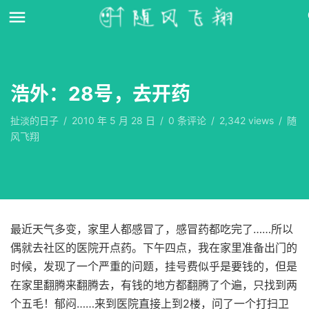
浩外：28号，去开药
扯淡的日子
/
2010 年 5 月 28 日
/
0
条评论
/
2,342 views
/
随
风飞翔
最近天气多变，家里人都感冒了，感冒药都吃完了……所以
偶就去社区的医院开点药。下午四点，我在家里准备出门的
时候，发现了一个严重的问题，挂号费似乎是要钱的，但是
在家里翻腾来翻腾去，有钱的地方都翻腾了个遍，只找到两
个五毛！郁闷……来到医院直接上到2楼，问了一个打扫卫