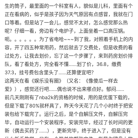
生的筒子，最里面的一个科室有人，貌似是儿科，里面有个
正在看病的，似乎是孩子因为天气原因有点感冒，我就在门
口等着。但是站了一会儿，感觉不太对，怎么感觉那么热
呢？仔细一看，旁边有个电炉子，上面坐着一口高压锅。
呃。。。。。。为了省电哈~~~到了我，对照着手机上的内
容，开了四五种常用药，然后就去了交费处，但是收费的看
过处方，让我去划价，忘了这一个步骤了，来到药房划价排
队，看了看处方，完全看不懂……划了价，36.8，缴费
37.3，挂号费包含里头了……还算便宜吧？
这两天在看《娱乐没有圈》（又名：《像傻瓜一样去
爱》），感觉还行吧……偶也说不出来哪点好。郁闷……
前几天刚刚有了nba2k的资格的时候，用的是优蛋下载的，
但是下载了80%就杯具了，昨天今天花了几个小时终于把安
装包给下载完了。运行之后，是个自解压文件，自解压完
毕，自动运行一个安装程序，安装完毕，经过了长时间的更
新（偶去买药了……），更新完毕，终于进入了，但是没有