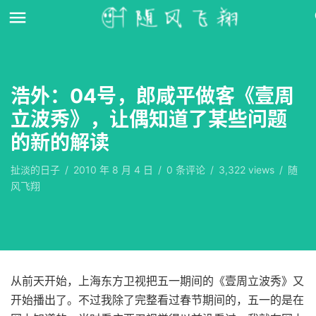
浩外：04号，郎咸平做客《壹周
立波秀》，让偶知道了某些问题
的新的解读
扯淡的日子
/
2010 年 8 月 4 日
/
0
条评论
/
3,322 views
/
随
风飞翔
从前天开始，上海东方卫视把五一期间的《壹周立波秀》又
开始播出了。不过我除了完整看过春节期间的，五一的是在