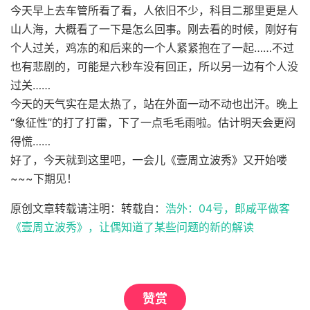
今天早上去车管所看了看，人依旧不少，科目二那里更是人
山人海，大概看了一下是怎么回事。刚去看的时候，刚好有
个人过关，鸡冻的和后来的一个人紧紧抱在了一起……不过
也有悲剧的，可能是六秒车没有回正，所以另一边有个人没
过关……
今天的天气实在是太热了，站在外面一动不动也出汗。晚上
“象征性”的打了打雷，下了一点毛毛雨啦。估计明天会更闷
得慌……
好了，今天就到这里吧，一会儿《壹周立波秀》又开始喽
~~~下期见！
原创文章转载请注明：转载自：
浩外：04号，郎咸平做客
《壹周立波秀》，让偶知道了某些问题的新的解读
赞赏