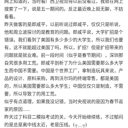
网上知道的，当时看广西卫视觉得以前没看过，我就在网上
搜索了一下，说是五一期间的。反正最近晚上挺无聊，不妨
看看。
昨天做客的是郎咸平，以前听说过郎咸平，仅仅只是听说，
他和周立波探讨的是教育的问题。郎咸平说，大学扩招是个
错误。我们看到了美国有多少多少的大学生，所以我们也要
有，这不就能超过美国了吗，所以，扩招！但是扩招带来的
问题就是就业难。前一段时间（似乎是春节期间），深圳那
旮旯很多用工荒。郎咸平剖析了为什么美国需要那么多大学
生而中国不需要。中国是个世界工厂，拿制造玩具来说，产
品的设计、原料采购，再到沃尔玛的终端零售，都是美国
的，所以美国需要那么多大学生；中国仅仅只是制造，不需
要，所以导致了的用工荒。
似乎有点道理，如果我没记错，当时央视说的是因为春节返
家的原因……
昨天过了科目二模拟考试的关，今天开始继续练，不过郁闷
的是总是离中线太近，老是压线。(┬＿┬)