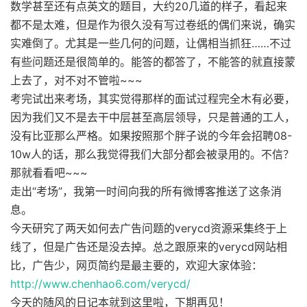
数学甚至还有点英文的题目，大约20几道的样子，看起来
都不是太难，但是作为很久没有写过卷纸的偶们来说，确实
实难倒了。尤其是一些几何的问题，让偶相当抓狂……不过
有些问题还是很简单的。能答的都答了，不能答的就直接蒙
上去了，对不对不管啦~~~
考完试出来考场，其实觉得那样的面试过程完全木有必要，
因为我们又不是去干中层甚至高层领导，只是普通的工人，
没有比亚那么严格。如果按照那个胖子说的今年会招聘08-
10w人的话，那么我觉得我们大部分都会被录用的。不信？
那就看看吧~~~
走出“考场”，我第一时间向我的所有微博客推送了这条消
息。
今天研究了两天如何去广告问题的verycd资源采集终于上
线了，但是广告还是没去掉。总之跟原来的verycd网站相
比，广告少，网页简约是最主要的，欢迎大家体验：
http://www.chenhao6.com/verycd/
今天的随风的日记本就到这里啦，下期再见！