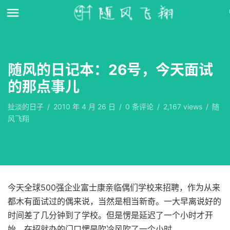
随风的日记本：26号，今天面试
的那点事儿
扯淡的日子
/
2010 年 4 月 26 日
/
0
条评论
/
2,167 views
/
随
风飞翔
今天全球500强企业富士康亲临偶们学校来招聘，作为从来
都木有面试过的偶来说，当然是相当新奇。一大早离说好的
时间差了几分钟到了学校。但是愣是延迟了一个小时才开
始，在招就办的门口愣是吹冷风吹了一个小时。