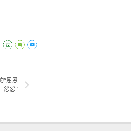
的“恩恩
怨怨”