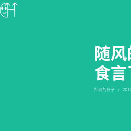
随风
食言
扯淡的日子
/
201