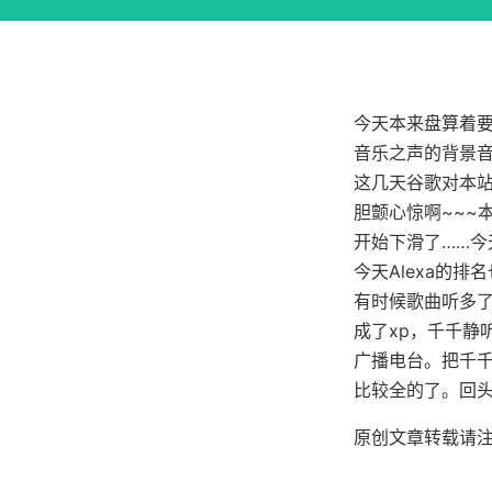
今天本来盘算着要
音乐之声的背景音
这几天谷歌对本
胆颤心惊啊~~~
开始下滑了……
今天Alexa的排
有时候歌曲听多
成了xp，千千静听
广播电台。把千
比较全的了。回
原创文章转载请