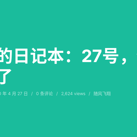
的日记本：27号
了
0 年 4 月 27 日
/
0
条评论
/
2,624 views
/
随风飞翔