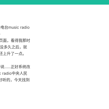
sic radio
~
页面，看得我那时
点没多久之后，就
还上升了一点。
说……正好系统改
radio中央人民
好听的，今天找到