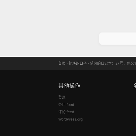
首页
›
扯淡的日子
›
随风的日记本：27号，偶又
其他操作
登录
条目 feed
评论 feed
WordPress.org