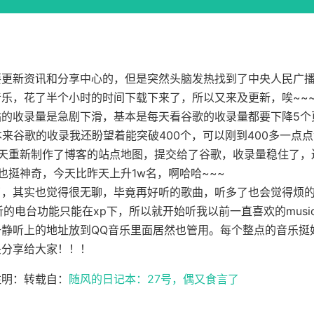
更新资讯和分享中心的，但是突然头脑发热找到了中央人民广播电台mu
乐，花了半个小时的时间下载下来了，所以又来及更新，唉~~
站的收录量是急剧下滑，基本是每天看谷歌的收录量都要下降5个
本来谷歌的收录我还盼望着能突破400个，可以刚到400多一点
今天重新制作了博客的站点地图，提交给了谷歌，收录量稳住了，
名也挺神奇，今天比昨天上升1w名，啊哈哈~~~
了，其实也觉得很无聊，毕竟再好听的歌曲，听多了也会觉得烦的
的电台功能只能在xp下，所以就开始听我以前一直喜欢的music 
千静听上的地址放到QQ音乐里面居然也管用。每个整点的音乐挺
头分享给大家！！！
注明：转载自：
随风的日记本：27号，偶又食言了