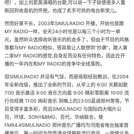
吧），加上刘若英演唱的台歌,可以说一下子就使很多人重
新回到收音机的怀抱，也成了炙手可热的电台新宠儿。
然而好景不长，2003年SIMULRADIO 开播，开始也是跟
MY RADIO一样，全天24小时也是以每三个小时为一单
元，虽然听众选择收听音乐的机会多了，但由于节目的风格
等都与MY RADIO相似，很容易让人联想到“抄袭”，跟人第
二家MY RADIO的感觉,自身反而没有任何特色，因此在开
播的一年内在和MY RADIO的竞争中全线落败。
但SIMULRADIO 并没有气馁，而是吸取经验教训，在2004
年全新改版，推出了全新的节目，从早上的 6:00 天籁如歌
7:00 音乐晨话 8:00 音乐方向盘 9:00 精彩零距离 10:00 流
行也经典 11:00 绚彩音乐 到晚上的23:00蓝调郑州等等，节
目变得丰富多彩，而且SIMULRADIO 与国际四大唱片公
司，环球、SONY&BMG、百代、华纳联合，使
FM94.4SIMULRADIO 郑州音乐广播均为河南省电台独家首
播单位，第一时间为您传递全球最新流行资讯，一举使众多