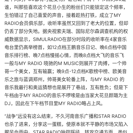
谁，叫那些喜欢这个花旦小生的粉丝们只能锁定这个频率，
生怕错过了自己喜爱的声音，接着趁热打铁，成立了MY
RADIO会员俱乐部，收听率虽然又回到了老大的位置，但却
仍丢了部分失地。据央视索夫瑞、国际尼尔森调查机构的权
威数据显示，SIMULRADIO在部分时段的收听率在4家音乐
电台里仍高举榜首，如12点档王鹏音乐日记、晚6点档中国
音乐排行榜、晚7点档慢摇心情，而晚8点档大飞的音乐飞
一般与MY RADIO 晓驰的M MUSIC则展开了肉搏，一个帅
哥一个美女，互有输赢；晚9点-12点档K歌榜中榜、欧美音
乐之旅与蓝调郑州，帅哥美女轮番上阵，与MY RADIO 的
音乐我最行和奥运猜想也是展开了巷战，互有胜负；但是下
午档由于MY RADIO的音乐不啰嗦是由当家大花旦颜璐为主
DJ，因此在下午档节目里MY RADIO略占上风。
“战争”远没有这么结束，不久河南音乐广播和STAR RADIO
也杀了进来，分享这一蛋糕，使原本就不平静的市场又陷入
腥风血雨中。STAR RADIO独辟蹊径，转攻交通方面，类似