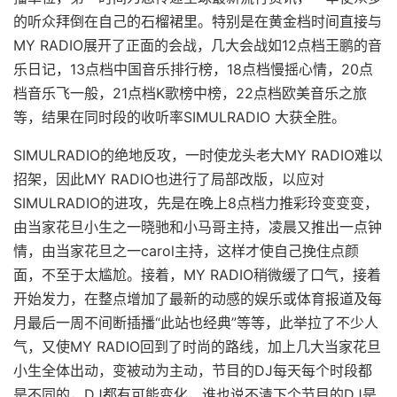
的听众拜倒在自己的石榴裙里。特别是在黄金档时间直接与
MY RADIO展开了正面的会战，几大会战如12点档王鹏的音
乐日记，13点档中国音乐排行榜，18点档慢摇心情，20点
档音乐飞一般，21点档K歌榜中榜，22点档欧美音乐之旅
等，结果在同时段的收听率SIMULRADIO 大获全胜。
SIMULRADIO的绝地反攻，一时使龙头老大MY RADIO难以
招架，因此MY RADIO也进行了局部改版，以应对
SIMULRADIO的进攻，先是在晚上8点档力推彩玲变变变，
由当家花旦小生之一晓驰和小马哥主持，凌晨又推出一点钟
情，由当家花旦之一carol主持，这样才使自己挽住点颜
面，不至于太尴尬。接着，MY RADIO稍微缓了口气，接着
开始发力，在整点增加了最新的动感的娱乐或体育报道及每
月最后一周不间断插播“此站也经典”等等，此举拉了不少人
气，又使MY RADIO回到了时尚的路线，加上几大当家花旦
小生全体出动，变被动为主动，节目的DJ每天每个时段都
是不同的，DJ都有可能变化，谁也说不清下个节目的DJ是