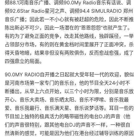
频88.1河南音乐广播、调频90.0My Radio音乐有话说、调
频92.6Star Radio星河之声、调频94.4 SIMULRADIO 郑州
音乐广播；因此若一不小心就有被赶超的危险，因此不断推
陈出新必不可少，因此一场潜在的“恩恩怨怨”也就产生了。
有的为了避免正面的竞争，改走其他路线，独辟蹊径，一举
占领部分市场，有的则在黄金档时间里展开了正面冲突，杀
得天昏地暗，结果非但没有两败俱伤，反而愈战愈强，成了
四强鼎立的局面。
90.0MY RADIO自开播之日起就大受年轻一代的欢迎，貌似
是河南市场第一家专门的音乐台，他的节目全天24小时不
断播出，从早上六点开始，以三个小时为限，分别是音乐放
开心、音乐大卖场、音乐晒太阳、音乐不啰嗦、音乐我最
爱、音乐我最行、音乐满天星、音乐说梦话等。耳目一些的
节目加上独特的极具活力的略带磁性的电台DJ的声音（他
们的声音很特别，跟其他电台DJ的声音不一样，一种很自
然清新的感觉，可能是因为他们在港台经过辅导训练的原因