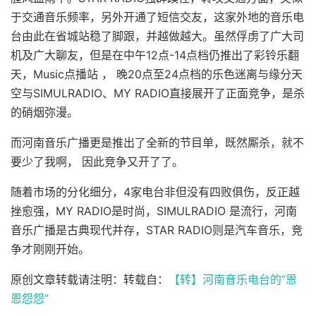
于交通音乐频率，另外开通了短信交友，这家外地的音乐电
台由此在省城站稳了脚跟，并越做越大。虽然俘虏了广大司
机及广大聊友，但是在中午12点-14点档仍推出了彩铃乐翻
天，Music点播站 ， 晚20点至24点档的乐色迷离与缘分天
空与SIMULRADIO、MY RADIO直接展开了正面竞争，是杀
的硝烟弥漫。
而河南音乐广播更是推出了全新的节目单，既然厮杀，就不
要少了我啊， 因此竞争又开了了。
随着市场的分化细分，4家电台非但没有四败俱伤，反正越
挫愈强，MY RADIO是时尚，SIMULRADIO 是流行，河南
音乐广播是古典现代并存，STAR RADIO则是汽车音乐，竞
争才刚刚开始。
原创文章转载请注明：转载自：
【转】河南音乐电台的“恩
恩怨怨”