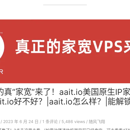
真“家宽”来了！aait.io美国原生IP
it.io好不好？|aait.io怎么样？|
/
2023 年 6 月 24 日
/
1
条评论
/
5,486 views
/
随风飞翔