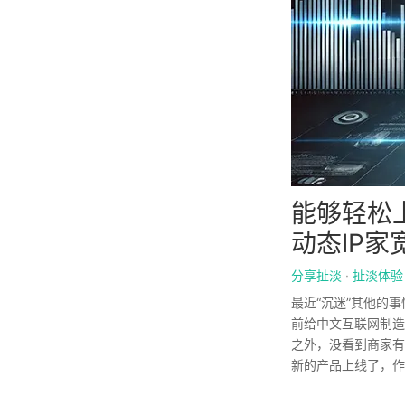
能够轻松上
动态IP家
分享扯淡
·
扯淡体验
最近“沉迷”其他的
前给中文互联网制造
之外，没看到商家有
新的产品上线了，作为”