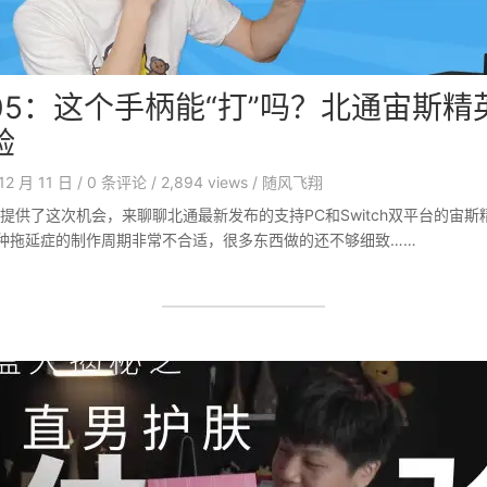
05：这个手柄能“打”吗？北通宙斯精
验
12 月 11 日
/
0
条评论
/
2,894 views
/
随风飞翔
提供了这次机会，来聊聊北通最新发布的支持PC和Switch双平台的宙斯
种拖延症的制作周期非常不合适，很多东西做的还不够细致……