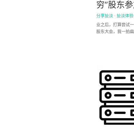
穷”股东
分享扯淡
·
扯淡体验
业之后，打算尝试一
股东大会，我一拍扁