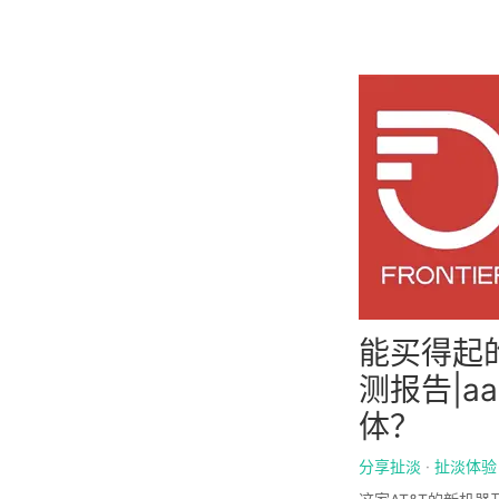
能买得起的
测报告|aa
体？
分享扯淡
·
扯淡体验