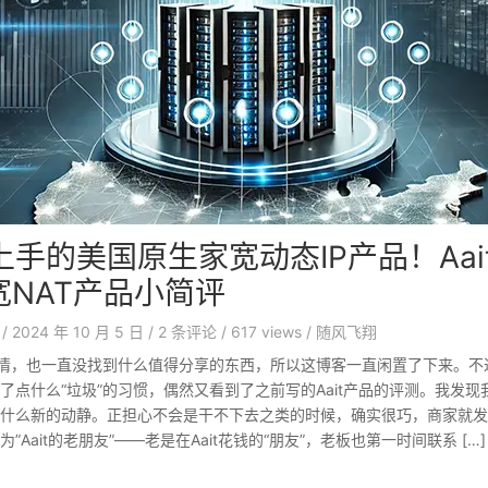
手的美国原生家宽动态IP产品！Aai
宽NAT产品小简评
/
2024 年 10 月 5 日
/
2
条评论
/
617 views
/
随风飞翔
事情，也一直没找到什么值得分享的东西，所以这博客一直闲置了下来。不
了点什么“垃圾”的习惯，偶然又看到了之前写的Aait产品的评测。我发
什么新的动静。正担心不会是干不下去之类的时候，确实很巧，商家就发
Aait的老朋友”——老是在Aait花钱的“朋友”，老板也第一时间联系 […]