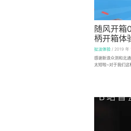
随风开箱
柄开箱体
扯淡体验
/
2019 年 
感谢新浪众测和北通
太短啦~对于我们这