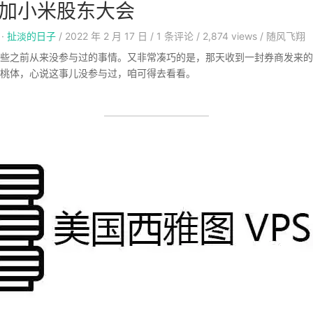
参加小米股东大会
·
扯淡的日子
/
2022 年 2 月 17 日
/
1
条评论
/
2,874 views
/
随风飞翔
些之前从来没参与过的事情。又非常凑巧的是，那天收到一封券商发来的
桃体，心说这事儿没参与过，咱可得去看看。