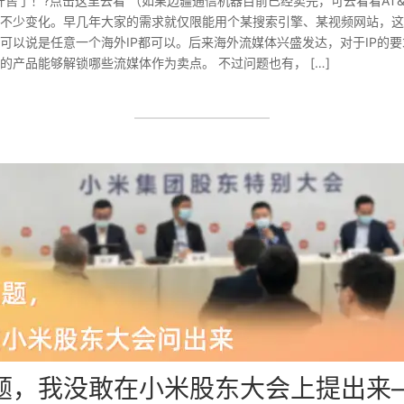
器开售了！?点击这里去看 （如果边疆通信机器目前已经卖完，可去看看AT&
不少变化。早几年大家的需求就仅限能用个某搜索引擎、某视频网站，这
可以说是任意一个海外IP都可以。后来海外流媒体兴盛发达，对于IP的
的产品能够解锁哪些流媒体作为卖点。 不过问题也有， […]
题，我没敢在小米股东大会上提出来—